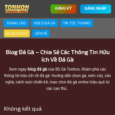
ĐĂNG KÝ
ĐĂNG NHẬP
TRANG CHỦ
VIDEO ĐÁ GÀ
TIN TỨC THOMO
BLOG ĐÁ GÀ
LIÊN HỆ
Blog Đá Gà – Chia Sẻ Các Thông Tin Hữu
ích Về Đá Gà
Xem ngay
blog đá gà
của Bồ Gà Tonhon, Khám phá các
thông tin hữu ích về đá gà: Hướng dẫn chọn gà, xem vảy, vào
nghệ, cách nuôi chiến kê, mẹo chơi đá gà online hiệu quả từ
các cao thủ…
Không kết quả